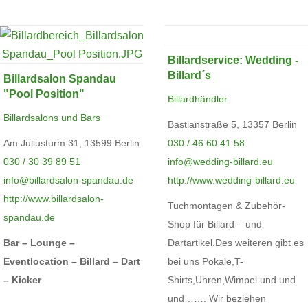
Billardservice: Wedding -
Billard´s
Billardsalon Spandau
"Pool Position"
Billardhändler
Billardsalons und Bars
Bastianstraße 5, 13357 Berlin
Am Juliusturm 31, 13599 Berlin
030 / 46 60 41 58
030 / 30 39 89 51
info@wedding-billard.eu
info@billardsalon-spandau.de
http://www.wedding-billard.eu
http://www.billardsalon-
Tuchmontagen & Zubehör-
spandau.de
Shop für Billard – und
Bar – Lounge –
Dartartikel.Des weiteren gibt es
Eventlocation – Billard – Dart
bei uns Pokale,T-
– Kicker
Shirts,Uhren,Wimpel und und
und……. Wir beziehen