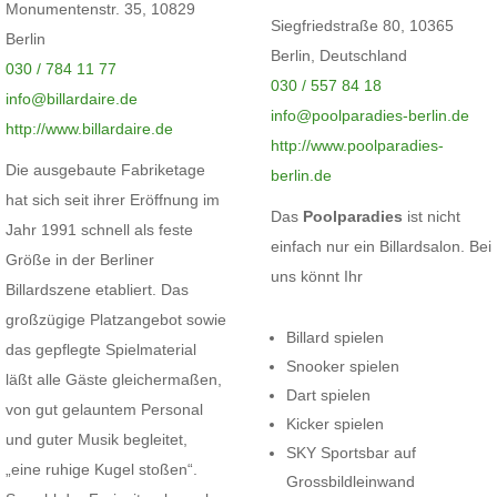
Monumentenstr. 35, 10829
Siegfriedstraße 80, 10365
Berlin
Berlin, Deutschland
030 / 784 11 77
030 / 557 84 18
info@billardaire.de
info@poolparadies-berlin.de
http://www.billardaire.de
http://www.poolparadies-
Die ausgebaute Fabriketage
berlin.de
hat sich seit ihrer Eröffnung im
Das
Poolparadies
ist nicht
Jahr 1991 schnell als feste
einfach nur ein Billardsalon. Bei
Größe in der Berliner
uns könnt Ihr
Billardszene etabliert. Das
großzügige Platzangebot sowie
Billard spielen
das gepflegte Spielmaterial
Snooker spielen
läßt alle Gäste gleichermaßen,
Dart spielen
von gut gelauntem Personal
Kicker spielen
und guter Musik begleitet,
SKY Sportsbar auf
„eine ruhige Kugel stoßen“.
Grossbildleinwand