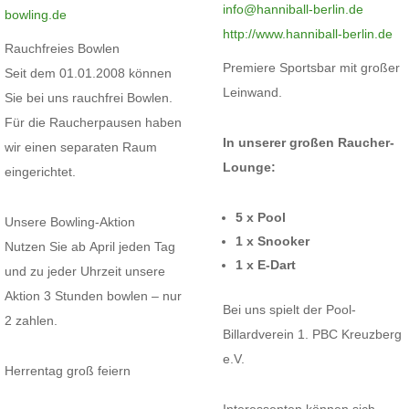
info@hanniball-berlin.de
bowling.de
http://www.hanniball-berlin.de
Rauchfreies Bowlen
Premiere Sportsbar mit großer
Seit dem 01.01.2008 können
Leinwand.
Sie bei uns rauchfrei Bowlen.
Für die Raucherpausen haben
In unserer großen Raucher-
wir einen separaten Raum
Lounge:
eingerichtet.
5 x Pool
Unsere Bowling-Aktion
1 x Snooker
Nutzen Sie ab April jeden Tag
1 x E-Dart
und zu jeder Uhrzeit unsere
Aktion 3 Stunden bowlen – nur
Bei uns spielt der Pool-
2 zahlen.
Billardverein 1. PBC Kreuzberg
e.V.
Herrentag groß feiern
Interessenten können sich