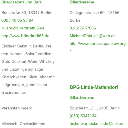
Billardsalons und Bars
Billardvereine
Seestraße 50, 13347 Berlin
Dietzgenstrasse 60 , 13156
030 / 40 05 98 84
Berlin
billard@billardtreff65.de
0162 2457666
http://www.billardtreff65.de
MichaelDobrileit@web.de
http://www.borussiapankow.org
Einziger Salon in Berlin, der
/
den Namen „Salon“ verdient.
Gute Cocktail, Wein, Whiskey
und unzählige sonstige
Köstlichkeiten. Klein, aber mit
tiefgründiger, gemütlicher
BPG Linde-Mariendorf
Gastronomie.
Billardvereine
Bouchéstr.12 , 12435 Berlin
Veranstaltungen:
(030) 5347134
heike-warnecke-linde@mikus-
Mittwoch: Cocktailabend