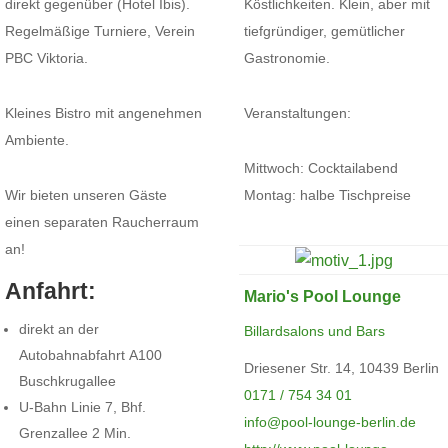
direkt gegenüber (Hotel Ibis).
Köstlichkeiten. Klein, aber mit
Regelmäßige Turniere, Verein
tiefgründiger, gemütlicher
PBC Viktoria.
Gastronomie.
Kleines Bistro mit angenehmen
Veranstaltungen:
Ambiente.
Mittwoch: Cocktailabend
Wir bieten unseren Gäste
Montag: halbe Tischpreise
einen separaten Raucherraum
an!
Anfahrt:
Mario's Pool Lounge
direkt an der
Billardsalons und Bars
Autobahnabfahrt A100
Driesener Str. 14, 10439 Berlin
Buschkrugallee
0171 / 754 34 01
U-Bahn Linie 7, Bhf.
info@pool-lounge-berlin.de
Grenzallee 2 Min.