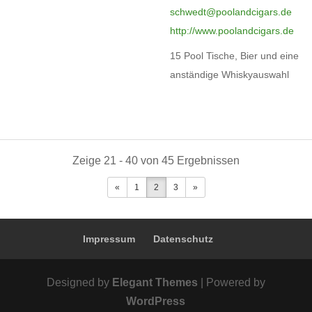
schwedt@poolandcigars.de
http://www.poolandcigars.de
15 Pool Tische, Bier und eine
anständige Whiskyauswahl
Zeige 21 - 40 von 45 Ergebnissen
«
1
2
3
»
Impressum
Datenschutz
Designed by
Elegant Themes
| Powered by
WordPress