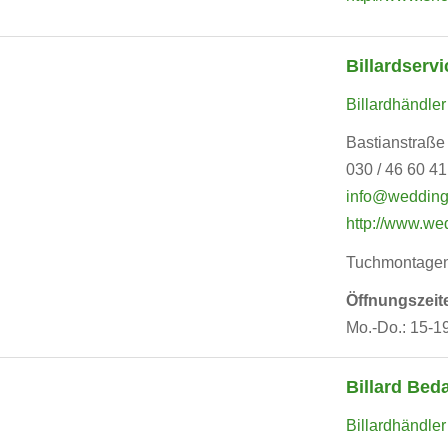
Billardservi
Billardhändler
Bastianstraße 
030 / 46 60 41
info@wedding-
http://www.wed
Tuchmontagen &
Öffnungszeit
Mo.-Do.: 15-1
Billard Bed
Billardhändler