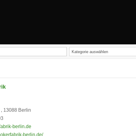
rik
 , 13088 Berlin
03
abrik-berlin.de
okerfabrik-berlin.de/