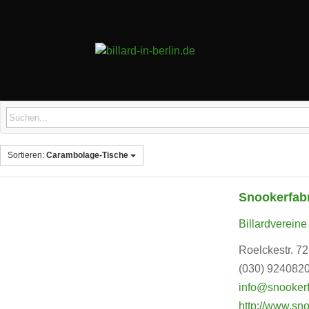
Sortieren:
Carambolage-Tische
Snookerfab
Billardvereine
Roelckestr. 72
(030) 924082
info@snookerf
http://www.sno