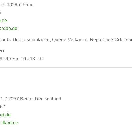
r.7, 13585 Berlin
5
b.de
lardbb.de
lards, Billardsmontagen, Queue-Verkauf u. Reparatur? Oder such
en
18 Uhr Sa. 10 - 13 Uhr
11, 12057 Berlin, Deutschland
767
rd.de
illard.de