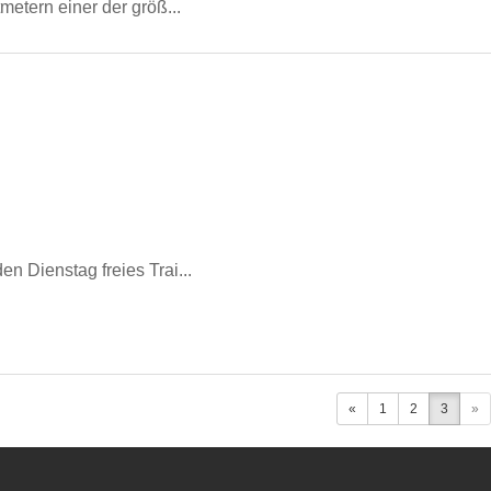
metern einer der größ...
n Dienstag freies Trai...
«
1
2
3
»