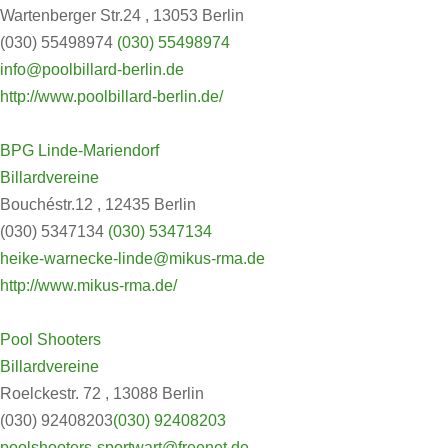
Wartenberger Str.24 , 13053 Berlin
(030) 55498974
(030) 55498974
info@poolbillard-berlin.de
http://www.poolbillard-berlin.de/
BPG Linde-Mariendorf
Billardvereine
Bouchéstr.12 , 12435 Berlin
(030) 5347134
(030) 5347134
heike-warnecke-linde@mikus-rma.de
http://www.mikus-rma.de/
Pool Shooters
Billardvereine
Roelckestr. 72 , 13088 Berlin
(030) 92408203
(030) 92408203
poolshooters-sportwart@freenet.de