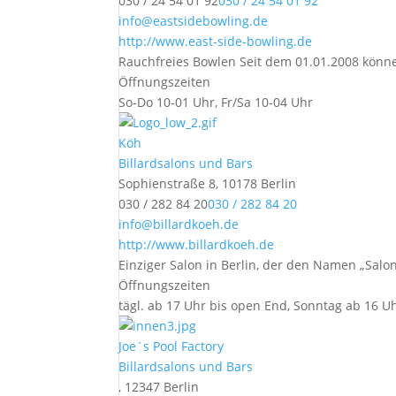
030 / 24 54 01 92
030 / 24 54 01 92
info@eastsidebowling.de
http://www.east-side-bowling.de
Rauchfreies Bowlen Seit dem 01.01.2008 könne
Öffnungszeiten
So-Do 10-01 Uhr, Fr/Sa 10-04 Uhr
Köh
Billardsalons und Bars
Sophienstraße 8, 10178 Berlin
030 / 282 84 20
030 / 282 84 20
info@billardkoeh.de
http://www.billardkoeh.de
Einziger Salon in Berlin, der den Namen „Salon“
Öffnungszeiten
tägl. ab 17 Uhr bis open End, Sonntag ab 16 U
Joe´s Pool Factory
Billardsalons und Bars
, 12347 Berlin