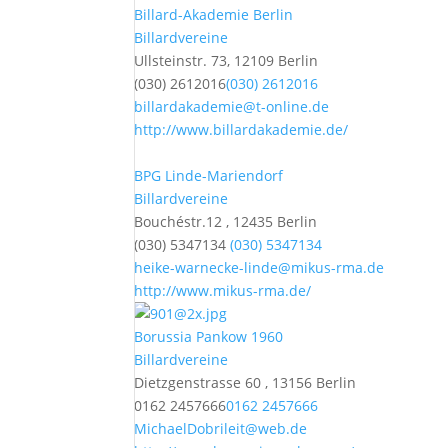
Billard-Akademie Berlin
Billardvereine
Ullsteinstr. 73, 12109 Berlin
(030) 2612016
(030) 2612016
billardakademie@t-online.de
http://www.billardakademie.de/
BPG Linde-Mariendorf
Billardvereine
Bouchéstr.12 , 12435 Berlin
(030) 5347134
(030) 5347134
heike-warnecke-linde@mikus-rma.de
http://www.mikus-rma.de/
Borussia Pankow 1960
Billardvereine
Dietzgenstrasse 60 , 13156 Berlin
0162 2457666
0162 2457666
MichaelDobrileit@web.de