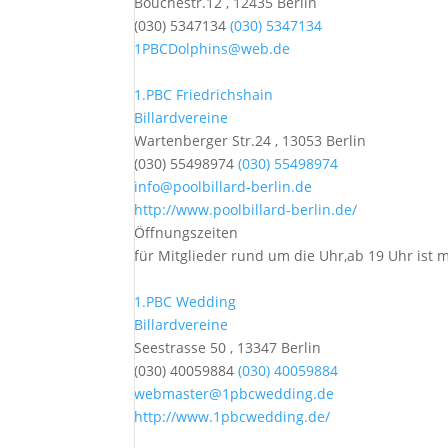
Bouchéstr.12 , 12435 Berlin
(030) 5347134
(030) 5347134
1PBCDolphins@web.de
1.PBC Friedrichshain
Billardvereine
Wartenberger Str.24 , 13053 Berlin
(030) 55498974
(030) 55498974
info@poolbillard-berlin.de
http://www.poolbillard-berlin.de/
Öffnungszeiten
für Mitglieder rund um die Uhr,ab 19 Uhr ist 
1.PBC Wedding
Billardvereine
Seestrasse 50 , 13347 Berlin
(030) 40059884
(030) 40059884
webmaster@1pbcwedding.de
http://www.1pbcwedding.de/