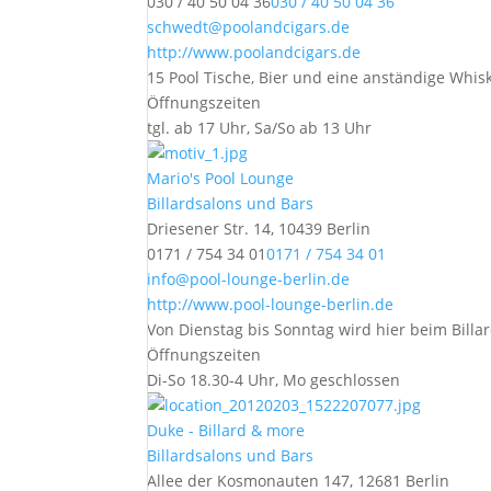
030 / 40 50 04 36
030 / 40 50 04 36
schwedt@poolandcigars.de
http://www.poolandcigars.de
15 Pool Tische, Bier und eine anständige Whi
Öffnungszeiten
tgl. ab 17 Uhr, Sa/So ab 13 Uhr
Mario's Pool Lounge
Billardsalons und Bars
Driesener Str. 14, 10439 Berlin
0171 / 754 34 01
0171 / 754 34 01
info@pool-lounge-berlin.de
http://www.pool-lounge-berlin.de
Von Dienstag bis Sonntag wird hier beim Billar
Öffnungszeiten
Di-So 18.30-4 Uhr, Mo geschlossen
Duke - Billard & more
Billardsalons und Bars
Allee der Kosmonauten 147, 12681 Berlin