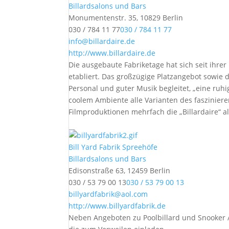
Billardsalons und Bars
Monumentenstr. 35, 10829 Berlin
030 / 784 11 77
030 / 784 11 77
info@billardaire.de
http://www.billardaire.de
Die ausgebaute Fabriketage hat sich seit ihrer 
etabliert. Das großzügige Platzangebot sowie 
Personal und guter Musik begleitet, „eine ruhig
coolem Ambiente alle Varianten des faszinieren
Filmproduktionen mehrfach die „Billardaire“ a
Bill Yard Fabrik Spreehöfe
Billardsalons und Bars
Edisonstraße 63, 12459 Berlin
030 / 53 79 00 13
030 / 53 79 00 13
billyardfabrik@aol.com
http://www.billyardfabrik.de
Neben Angeboten zu Poolbillard und Snooker /