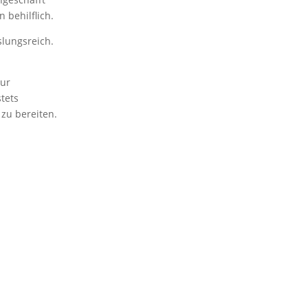
 behilflich.
slungsreich.
zur
tets
zu bereiten.