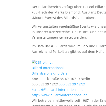
Der Billardbereich verfügt über 12 Pool-Billar
Fuß-Tisch der Marke Diamond. Aus ganz Deuts
„Mount Everest des Billards“ zu erobern.
Wir veranstalten regelmäßige Events wie unse
in unserer Konzertreihe „HeiDeHo!“. Und natür
Veranstaltungen gemietet werden.
Im Bata Bar & Billiards wird im Bar- und Bill
Ausreichend Parkplätze gibt es auf dem Hof u
Billard International
Billardsalons und Bars
Knesebeckstraße 38-49, 10719 Berlin
030-883 39 12/21
030-883 39 12/21
kontakt@billard-international.de
http://www.billard-international.de
Wir betreiben mittlerweile seit 1967 in der Kn
Bundesrepublik. Im Jahre 2001 wurde die gesa