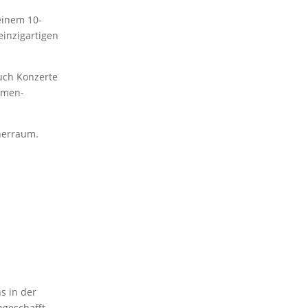
 einem 10-
inzigartigen
auch Konzerte
irmen-
cherraum.
s in der
ngeschafft