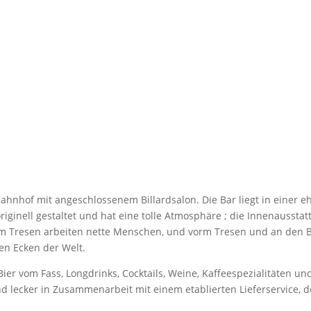
bahnhof mit angeschlossenem Billardsalon. Die Bar liegt in einer 
 originell gestaltet und hat eine tolle Atmosphäre ; die Innenaussta
rm Tresen arbeiten nette Menschen, und vorm Tresen und an den B
len Ecken der Welt.
Bier vom Fass, Longdrinks, Cocktails, Weine, Kaffeespezialitäten und
und lecker in Zusammenarbeit mit einem etablierten Lieferservice, 