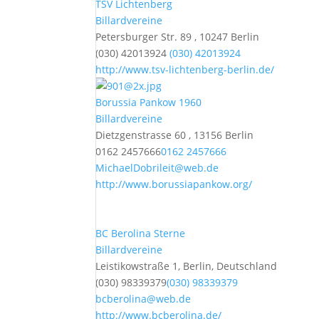
TSV Lichtenberg
Billardvereine
Petersburger Str. 89 , 10247 Berlin
(030) 42013924
(030) 42013924
http://www.tsv-lichtenberg-berlin.de/
Borussia Pankow 1960
Billardvereine
Dietzgenstrasse 60 , 13156 Berlin
0162 2457666
0162 2457666
MichaelDobrileit@web.de
http://www.borussiapankow.org/
BC Berolina Sterne
Billardvereine
Leistikowstraße 1, Berlin, Deutschland
(030) 98339379
(030) 98339379
bcberolina@web.de
http://www.bcberolina.de/