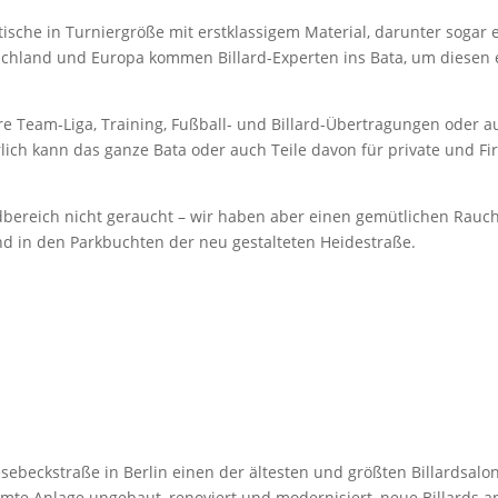
dtische in Turniergröße mit erstklassigem Material, darunter sogar
chland und Europa kommen Billard-Experten ins Bata, um diesen e
re Team-Liga, Training, Fußball- und Billard-Übertragungen oder 
lich kann das ganze Bata oder auch Teile davon für private und F
ardbereich nicht geraucht – wir haben aber einen gemütlichen Rau
nd in den Parkbuchten der neu gestalteten Heidestraße.
esebeckstraße in Berlin einen der ältesten und größten Billardsalon
mte Anlage ungebaut, renoviert und modernisiert, neue Billards a