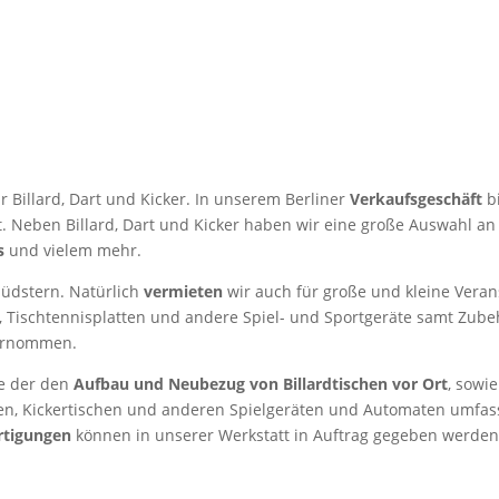
ür Billard, Dart und Kicker. In unserem Berliner
Verkaufsgeschäft
b
t. Neben Billard, Dart und Kicker haben wir eine große Auswahl an
s
und vielem mehr.
Südstern. Natürlich
vermieten
wir auch für große und kleine Vera
er, Tischtennisplatten und andere Spiel- und Sportgeräte samt Zube
bernommen.
e der den
Aufbau und Neubezug von Billardtischen vor Ort
, sowie
hen, Kickertischen und anderen Spielgeräten und Automaten umfas
rtigungen
können in unserer Werkstatt in Auftrag gegeben werden