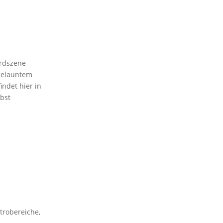
ardszene
 gelauntem
indet hier in
lbst
trobereiche,