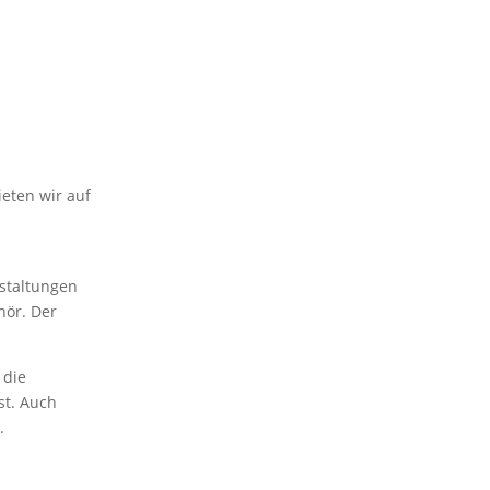
ieten wir auf
nstaltungen
hör. Der
 die
st. Auch
.