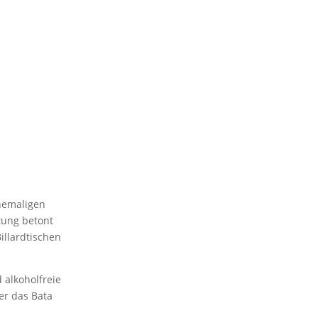
ehemaligen
ttung betont
illardtischen
 alkoholfreie
der das Bata