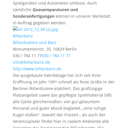
Spielgeräten und Automaten umfasst. Auch
sämtliche
Queuereparaturen und
Sonderanfertigungen
können in unserer Werkstatt
in Auftrag gegeben werden.
Billardaire
Billardsalons und Bars
Monumentenstr. 35, 10829 Berlin
030 / 784 11 77
030 / 784 11 77
info@billardaire.de
http://www.billardaire.de
Die ausgebaute Fabriketage hat sich seit ihrer
Eröffnung im Jahr 1991 schnell als feste Größe in der
Berliner Billardszene etabliert. Das großzügige
Platzangebot sowie das gepflegte Spielmaterial läßt
alle Gäste gleichermaßen, von gut gelauntem
Personal und guter Musik begleitet, „eine ruhige
Kugel stoßen“. Sowohl der Freizeit-, als auch der
Vereinsspieler findet hier in coolem Ambiente alle
Varianten des faszinierenden Billardsports. Die