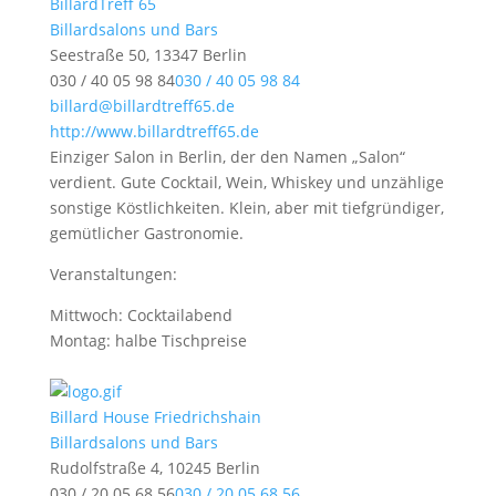
BillardTreff 65
Billardsalons und Bars
Seestraße 50, 13347 Berlin
030 / 40 05 98 84
030 / 40 05 98 84
billard@billardtreff65.de
http://www.billardtreff65.de
Einziger Salon in Berlin, der den Namen „Salon“
verdient. Gute Cocktail, Wein, Whiskey und unzählige
sonstige Köstlichkeiten. Klein, aber mit tiefgründiger,
gemütlicher Gastronomie.
Veranstaltungen:
Mittwoch: Cocktailabend
Montag: halbe Tischpreise
Billard House Friedrichshain
Billardsalons und Bars
Rudolfstraße 4, 10245 Berlin
030 / 20 05 68 56
030 / 20 05 68 56