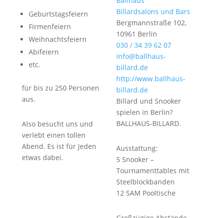
Ballhaus
Billardsalons und Bars
Geburtstagsfeiern
Bergmannstraße 102,
Firmenfeiern
10961 Berlin
Weihnachtsfeiern
030 / 34 39 62 07
Abifeiern
info@ballhaus-
etc.
billard.de
http://www.ballhaus-
für bis zu 250 Personen
billard.de
aus.
Billard und Snooker
spielen in Berlin?
BALLHAUS-BILLARD.
Also besucht uns und
verlebt einen tollen
Abend. Es ist für Jeden
Ausstattung:
etwas dabei.
5 Snooker –
Tournamenttables mit
Steelblockbanden
12 SAM Pooltische
Großzügige Abstände