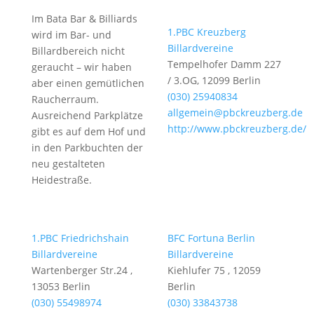
Im Bata Bar & Billiards
1.PBC Kreuzberg
wird im Bar- und
Billardvereine
Billardbereich nicht
Tempelhofer Damm 227
geraucht – wir haben
/ 3.OG, 12099 Berlin
aber einen gemütlichen
(030) 25940834
Raucherraum.
allgemein@pbckreuzberg.de
Ausreichend Parkplätze
http://www.pbckreuzberg.de/
gibt es auf dem Hof und
in den Parkbuchten der
neu gestalteten
Heidestraße.
1.PBC Friedrichshain
BFC Fortuna Berlin
Billardvereine
Billardvereine
Wartenberger Str.24 ,
Kiehlufer 75 , 12059
13053 Berlin
Berlin
(030) 55498974
(030) 33843738