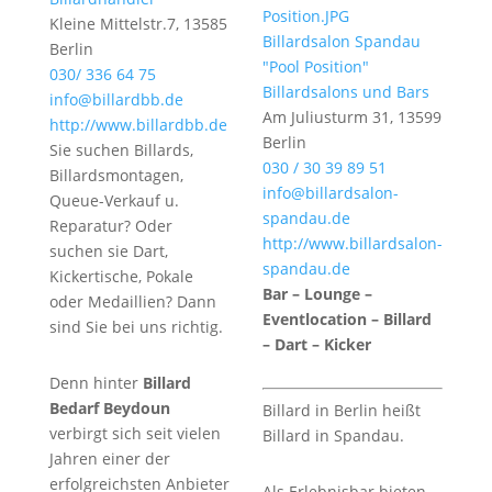
Kleine Mittelstr.7, 13585
Billardsalon Spandau
Berlin
"Pool Position"
030/ 336 64 75
Billardsalons und Bars
info@billardbb.de
Am Juliusturm 31, 13599
http://www.billardbb.de
Berlin
Sie suchen Billards,
030 / 30 39 89 51
Billardsmontagen,
info@billardsalon-
Queue-Verkauf u.
spandau.de
Reparatur? Oder
http://www.billardsalon-
suchen sie Dart,
spandau.de
Kickertische, Pokale
Bar – Lounge –
oder Medaillien? Dann
Eventlocation – Billard
sind Sie bei uns richtig.
– Dart – Kicker
Denn hinter
Billard
Bedarf Beydoun
Billard in Berlin heißt
verbirgt sich seit vielen
Billard in Spandau.
Jahren einer der
erfolgreichsten Anbieter
Als Erlebnisbar bieten