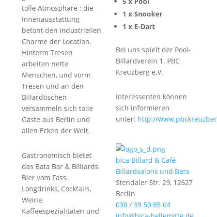
5 x Pool
tolle Atmosphäre ; die
1 x Snooker
Innenausstattung
1 x E-Dart
betont den industriellen
Charme der Location.
Bei uns spielt der Pool-
Hinterm Tresen
Billardverein 1. PBC
arbeiten nette
Kreuzberg e.V.
Menschen, und vorm
Tresen und an den
Interessenten können
Billardtischen
sich informieren
versammeln sich tolle
unter:
http://www.pbckreuzber
Gäste aus Berlin und
allen Ecken der Welt.
Gastronomisch bietet
bica Billard & Café
das Bata Bar & Billiards
Billardsalons und Bars
Bier vom Fass,
Stendaler Str. 29, 12627
Longdrinks, Cocktails,
Berlin
Weine,
030 / 39 50 85 04
Kaffeespezialitäten und
info@bica-hellemitte.de