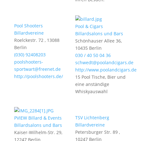
Pool Shooters
Pool & Cigars
Billardvereine
Billardsalons und Bars
Roelckestr. 72 , 13088
Schönhauser Allee 36,
Berlin
10435 Berlin
(030) 92408203
030 / 40 50 04 36
poolshooters-
schwedt@poolandcigars.de
sportwart@freenet.de
http://www.poolandcigars.de
http://poolshooters.de/
15 Pool Tische, Bier und
eine anständige
Whiskyauswahl
TSV Lichtenberg
PVIEW Billard & Events
Billardvereine
Billardsalons und Bars
Petersburger Str. 89 ,
Kaiser-Wilhelm-Str. 29,
10247 Berlin
12247 Berlin