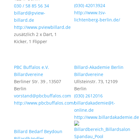
(030) 42013924
030 / 58 85 56 34
http://www.tsv-
billard@pview-
lichtenberg-berlin.de/
billard.de
http://www.pviewbillard.de
zusätzlich 2 x Dart, 1
Kicker, 1 Flipper
PBC Buffalos e.V.
Billard-Akademie Berlin
Billardvereine
Billardvereine
Berliner Str. 39 , 13507
Ullsteinstr. 73, 12109
Berlin
Berlin
vorstand@pbcbuffalos.com
(030) 2612016
http://www.pbcbuffalos.com/
billardakademie@t-
online.de
http://www.billardakademie.de
Billard Bedarf Beydoun
Billardhändler