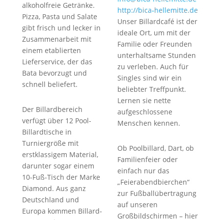
alkoholfreie Getränke.
http://bica-hellemitte.de
Pizza, Pasta und Salate
Unser Billardcafé ist der
gibt frisch und lecker in
ideale Ort, um mit der
Zusammenarbeit mit
Familie oder Freunden
einem etablierten
unterhaltsame Stunden
Lieferservice, der das
zu verleben. Auch für
Bata bevorzugt und
Singles sind wir ein
schnell beliefert.
beliebter Treffpunkt.
Lernen sie nette
Der Billardbereich
aufgeschlossene
verfügt über 12 Pool-
Menschen kennen.
Billardtische in
Turniergröße mit
Ob Poolbillard, Dart, ob
erstklassigem Material,
Familienfeier oder
darunter sogar einem
einfach nur das
10-Fuß-Tisch der Marke
„Feierabendbierchen“
Diamond. Aus ganz
zur Fußballübertragung
Deutschland und
auf unseren
Europa kommen Billard-
Großbildschirmen – hier