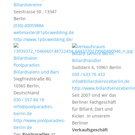
Billardvereine
Seestrasse 50 , 13347
Berlin
(030) 40059884
webmaster@1pbcwedding.de
http://www.1pbcwedding.de/
Billard Service Berlin
Billardsalon
Billardhändler
Poolparadies
Südstern 6, 10961 Berlin
Billardsalons und Bars
030 / 633 76 433
Siegfriedstraße 80,
info@billardserviceberlin.de
10365 Berlin,
http://www.billardserviceberli
Deutschland
Seit 2007 sind wir das
030 / 557 84 18
Berliner Fachgeschäft
info@poolparadies-
für Billard, Dart und
berlin.de
Kicker. In unserem
http://www.poolparadies-
Berliner
berlin.de
Verkaufsgeschäft
Das
Poolparadies
ist