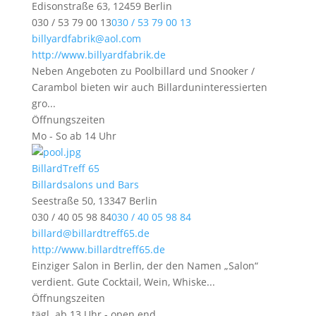
Edisonstraße 63, 12459 Berlin
030 / 53 79 00 13
030 / 53 79 00 13
billyardfabrik@aol.com
http://www.billyardfabrik.de
Neben Angeboten zu Poolbillard und Snooker /
Carambol bieten wir auch Billarduninteressierten
gro...
Öffnungszeiten
Mo - So ab 14 Uhr
BillardTreff 65
Billardsalons und Bars
Seestraße 50, 13347 Berlin
030 / 40 05 98 84
030 / 40 05 98 84
billard@billardtreff65.de
http://www.billardtreff65.de
Einziger Salon in Berlin, der den Namen „Salon“
verdient. Gute Cocktail, Wein, Whiske...
Öffnungszeiten
tägl. ab 13 Uhr - open end