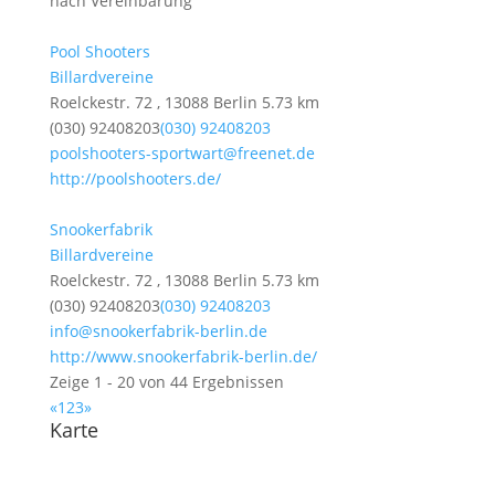
nach Vereinbarung
Pool Shooters
Billardvereine
Roelckestr. 72 , 13088 Berlin
5.73 km
(030) 92408203
(030) 92408203
poolshooters-sportwart@freenet.de
http://poolshooters.de/
Snookerfabrik
Billardvereine
Roelckestr. 72 , 13088 Berlin
5.73 km
(030) 92408203
(030) 92408203
info@snookerfabrik-berlin.de
http://www.snookerfabrik-berlin.de/
Zeige 1 - 20 von 44 Ergebnissen
«
1
2
3
»
Karte